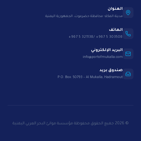
العنوان
مدينة المكلا- محافظة حضرموت، الجمهورية اليمنية
الهاتف
+967 5 321138/ +967 5 303508
البريد الإلكتروني
info@portofmukalla.com
صندوق بريد
P.O. Box: 50793 – Al Mukalla, Hadramout
© 2026 جميع الحقوق محفوظة مؤسسة موانئ البحر العربي اليمنية