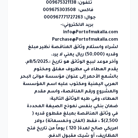
تلفون:
009675321138
اء
فاكس:
009675303508
طرى
جوال:
000967771727263
بريد الالكتروني:-
info@Portofmukalla.com
ؤسسة
Purchase@Portofmukalla.com
لشراء واستلام وثائق المناقصة نظير مبلغ
وقدره (50,000)
ريال
يمني لا يرد.
خر
وآخر موعد لبيع الوثائق هو تاريخ :.8/5/2025م.
يقدم العطاء في مظروف مغلق ومختوم
رفة
بالشمع الأحمر إلى عنوان مؤسسة موانئ البحر
العربي اليمنية ومكتوب عليه اسم المؤسسة
ائح
والمشروع ورقم المناقصة، واسم مقدم
وانين
العطاء، وفي طيه الوثائق التالية:
ضمان بنكي بنفس نموذج الصيغة المحددة
الات
في وثائق المناقصة بمبلغ مقطوع قدره (
احية
2,500)$ ، فقط (الفان وخمسمائة)
دولار
امريكي
صالح لمدة( 120 ) يوماً من تاريخ فتح
اع
المظاريف، أو شيك مقبول الدفع.