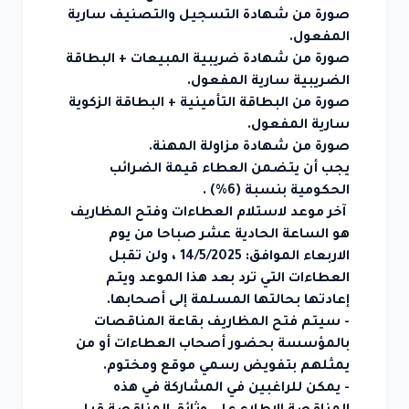
اص
صورة من شهادة التسجيل والتصنيف سارية
المفعول.
صورة من شهادة ضريبية المبيعات + البطاقة
مات
الضريبية سارية المفعول.
صورة من البطاقة التأمينية + البطاقة الزكوية
كز
سارية المفعول.
ري
صورة من شهادة مزاولة المهنة.
يجب أن يتضمن العطاء قيمة الضرائب
اقصات
الحكومية بنسبة (6%) .
آخر موعد لاستلام العطاءات وفتح المظاريف
ل
هو الساعة الحادية عشر صباحا من يوم
الاربعاء الموافق: 14/5/2025 ، ولن تقبل
العطاءات التي ترد بعد هذا الموعد ويتم
إعادتها بحالتها المسلمة إلى أصحابها.
-
سيتم فتح المظاريف بقاعة المناقصات
بالمؤسسة بحضور أصحاب العطاءات أو من
يمثلهم بتفويض رسمي موقع ومختوم.
- يمكن للراغبين في المشاركة في هذه