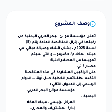
اء
طرى
ز
امي
وصف المشروع
خبار
تعلن مؤسسة موانئ البحر العربي اليمنية عن
رض
رغبتها في إنزال المناقصة العامة رقم (5)
صور
لسنة 2025م ، بشان انشاء وصيانة مباني في
رض
ميناء المكلا م/ حضرموت و التي سيتم
يديو
تمويلها من المصادر الاتية:
صائيات
مصدر ذاتي
على الراغبين المشاركة في هذه المناقصة
صائيات
التقدم بطلباتهم الخطية خلال أوقات الدوام
اء
الرسمي إلى العنوان التالي :
كلا
مؤسسة موانئ البحر العربي
صائيات
اليمنية .
اء
المركز الرئيسي ـ ميناء المكلا.
طون
إدارة المشتريات والمخازن.
صائيات