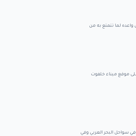
بلي (34,800,000) متر مربع وتعتبر ارض واعده لما تتمتع به من
دراسات على موقع ميناء خلفوت
ي سواحل البحر العربي وفي