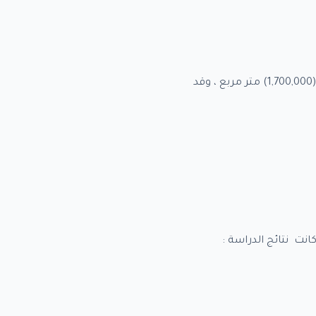
تبلغ مساحة الميناء البرية (1,800,000) متر مربع بالإضافة الى مساحات سيتم ردمها في البحر تقدر بـ (1,700,000) متر مربع ، وقد