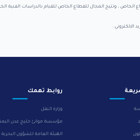
ع الخاص ، وتتيح المجال للقطاع الخاص للقيام بالدراسات الفنية ال
الالكتروني :
ريعة
روابط تهمك
سة
وزارة النقل
مؤسسة موانئ خليج عدن اليمن
ون
الهيئة العامة للشؤون البحرية