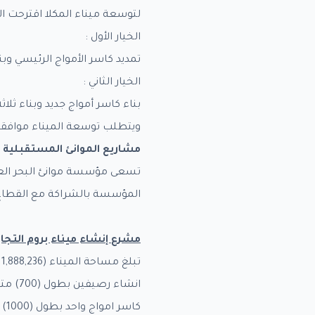
لتوسعة ميناء المكلا اقترحت 
الخيار الأول :
تمديد كاسر الأمواج الرئيسي وبناء رصيف بطول 300 م
الخيار الثاني :
بناء كاسر أمواج جديد وبناء ثلا
ويتطلب توسعة الميناء موافقة 
مشاريع الموانئ المستقبلية 
تسعى مؤسسة موانئ البحر العر
المؤسسة بالشراكة مع القطاع 
مشرع إنشاء ميناء بروم الت
تبلغ مساحة الميناء (11,888,236) متر مربع ، وقد اجرت شركة دراسات على موقع ميناء بروم المستقبلي وكانت نتائج الدراسة :
انشاء رصيفين بطول (700) متر بغاطس 14 متر .
كاسر امواج واحد بطول (1000) متر .