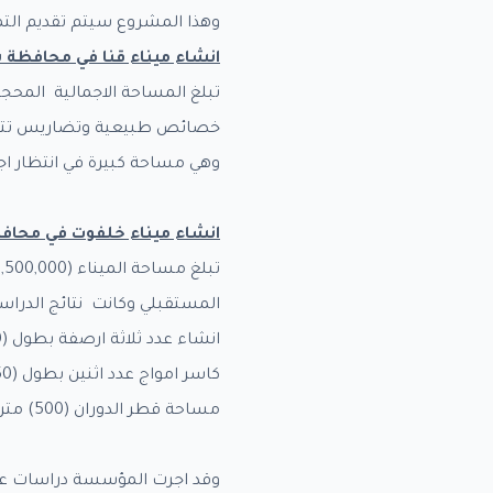
وهذا المشروع سيتم تقديم التمو
انشاء ميناء قنا في محافظة 
خصائص طبيعية وتضاريس تتيح ل
وهي مساحة كبيرة في انتظار اجر
انشاء ميناء خلفوت في محاف
المستقبلي وكانت نتائج الدراسة
انشاء عدد ثلاثة ارصفة بطول (1,200) متر بغاطس (15) متر .
كاسر امواج عدد اثنين بطول (2,750) متر .
مساحة قطر الدوران (500) متر .
وقد اجرت المؤسسة دراسات عدي