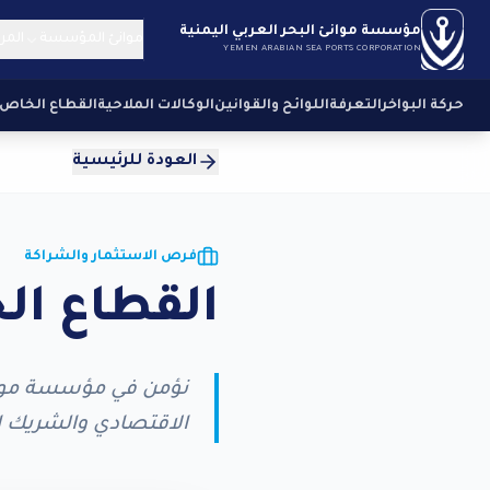
مؤسسة موانئ البحر العربي اليمنية
موانئ المؤسسة
المر
YEMEN ARABIAN SEA PORTS CORPORATION
حركة البواخر
التعرفة
اللوائح والقوانين
الوكالات الملاحية
القطاع الخاص
العودة للرئيسية
فرص الاستثمار والشراكة
القطاع ا
نؤمن في مؤسسة موانئ
الاقتصادي والشريك الا