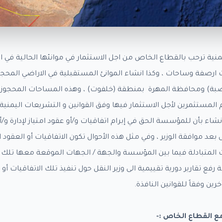
منية ترحب بالقطاع الخاص من اجل الاستثمار في موانئها الحالية ف
اث ارصفة وساحات ، وكذا انشاء الموانئ المستقبلية في الاراضي ال
ة) ومحافظة المهرة بمنطقة (خلفوت) ، وهذه المساحات المحجوزة 
لمستثمرين لأجل الاستثمار فيها وفق القوانين و التشريعات اليمنية
 (7) في قرار الانشاء بأن للمؤسسة الحق في إبرام اتفاقيات و/أو عقود امتياز لإدارة
عد موافقة الوزير ، وفي مثل هذه الأحوال تكون الاتفاقيات أو العقود
 المتبادلة فيما بين المؤسسة والجهة / الجهات الموقعة معها تلك ال
ع تقارير دورية تقييمية الى وزير النقل حول تنفيذ تلك الاتفاقيات أو
 وفقاً للقوانين النافذة.
 مع القطاع الخاص
:-