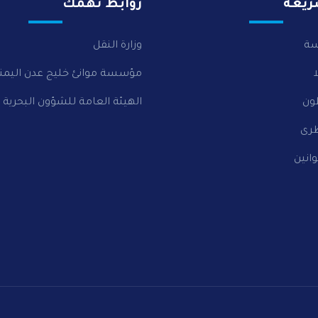
ريعة
روابط تهمك
سة
وزارة النقل
مؤسسة موانئ خليج عدن اليمن
ون
الهيئة العامة للشؤون البحرية
رى
وانين