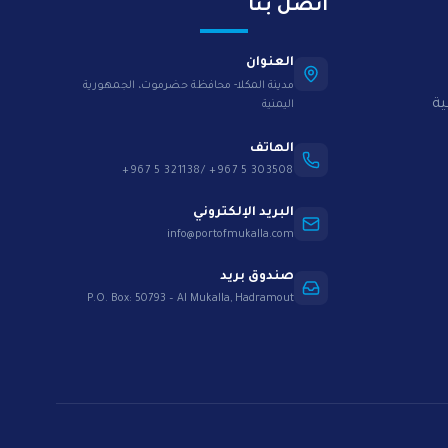
اتصل بنا
العنوان
مدينة المكلا- محافظة حضرموت، الجمهورية
ية
اليمنية
الهاتف
+967 5 321138/ +967 5 303508
البريد الإلكتروني
info@portofmukalla.com
صندوق بريد
P.O. Box: 50793 – Al Mukalla, Hadramout