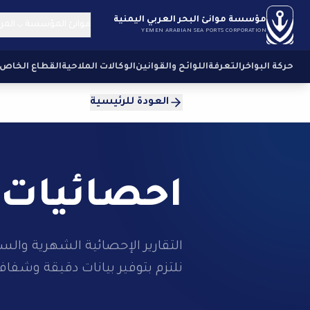
مؤسسة موانئ البحر العربي اليمنية
موانئ المؤسسة
المر
YEMEN ARABIAN SEA PORTS CORPORATION
حركة البواخر
التعرفة
اللوائح والقوانين
الوكالات الملاحية
القطاع الخاص
العودة للرئيسية
احصائيات 
التقارير الإحصائية الشهرية وال
نلتزم بتوفير بيانات دقيقة وشفاف